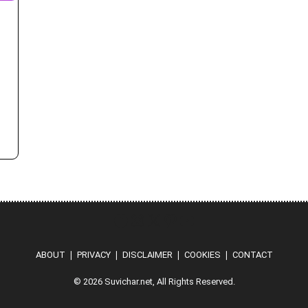
Hindi
Instagram
X
Pinterest
YouTube
ABOUT
❘
PRIVACY
❘
DISCLAIMER
❘
COOKIES
❘
CONTACT
© 2026 Suvichar.net, All Rights Reserved.