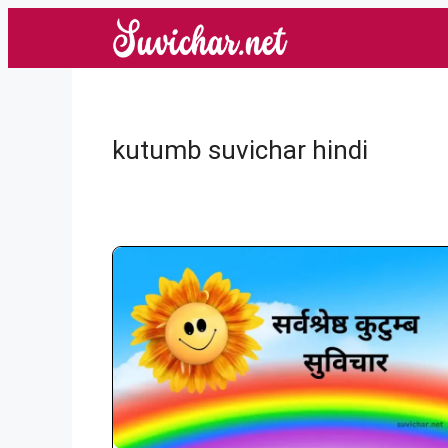
Skip
to
content
kutumb suvichar hindi