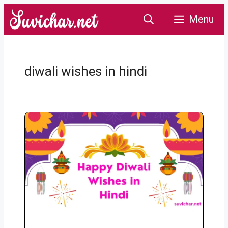
Skip
Menu
to
content
diwali wishes in hindi