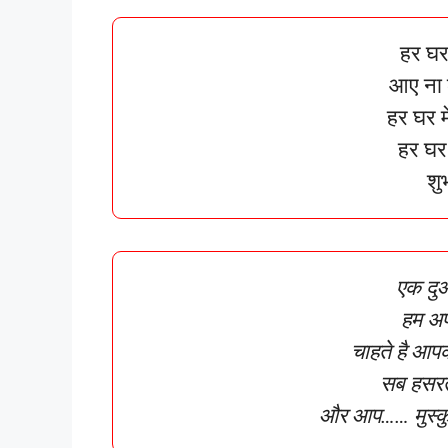
हर घर 
आए ना 
हर घर म
हर घर 
शु
एक दुआ
हम अप
चाहते है आपकी
सब हसरते
और आप…… मुस्कु