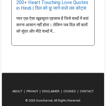
200+ Heart Touching Love Quotes
in Hindi | दिल को छू जाने वाले लव कोट्स
प्यार एक ऐसा खूबसूरत एहसास है जिसे शब्दों में बयां
करना आसान नहीं होता। लेकिन जब दिल की बातों
को सुंदर और मीठे शब्दों में...
Hindi
Instagram
X
Pinterest
YouTube
ABOUT
❘
PRIVACY
❘
DISCLAIMER
❘
COOKIES
❘
CONTACT
© 2026 Suvichar.net, All Rights Reserved.