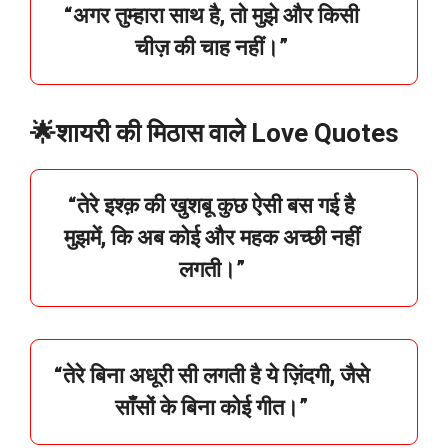
“
अगर
तुम्हारा
साथ
है,
तो
मुझे
और
किसी
चीज़
की
चाह
नहीं।”
🌟शायरी की मिठास वाले Love Quotes
“
तेरे
इश्क़
की
खुशबू
कुछ
ऐसी
बस
गई
है
मुझमें,
कि
अब
कोई
और
महक
अच्छी
नहीं
लगती।”
“
तेरे
बिना
अधूरी
सी
लगती
है
ये
ज़िंदगी,
जैसे
साँसों
के
बिना
कोई
गीत।”