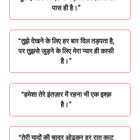
पास
ही
है।”
“
तुझे
देखने
के
लिए
हर
बार
दिल
तड़पता
है,
पर
तुझसे
जुड़ने
के
लिए
मेरा
प्यार
ही
काफी
है।”
“
हमेशा
तेरे
इंतज़ार
में
रहना
भी
एक
इश्क़
है।”
“
तेरी
यादों
की
चादर
ओढ़कर
हर
रात
काट