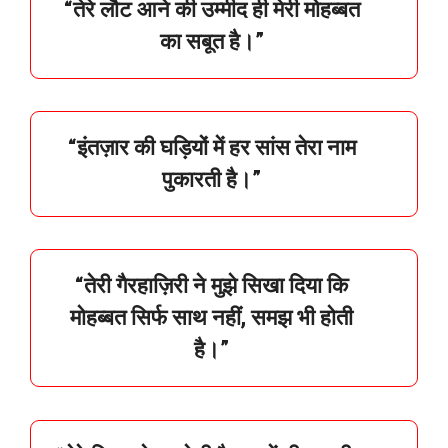
“
तेरे
लौट
आने
की
उम्मीद
ही
मेरी
मोहब्बत
का
सबूत
है।”
“
इंतज़ार
की
घड़ियों
में
हर
सांस
तेरा
नाम
पुकारती
है।”
“
तेरी
गैरहाज़िरी
ने
मुझे
सिखा
दिया
कि
मोहब्बत
सिर्फ
साथ
नहीं,
समझ
भी
होती
है।”