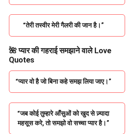
“
तेरी
तस्वीर
मेरी
गैलरी
की
जान
है।”
🌺 प्यार की गहराई समझाने वाले Love
Quotes
“
प्यार
वो
है
जो
बिना
कहे
समझ
लिया
जाए।”
“
जब
कोई
तुम्हारे
आँसुओं
को
खुद
से
ज़्यादा
महसूस
करे,
तो
समझो
वो
सच्चा
प्यार
है।”