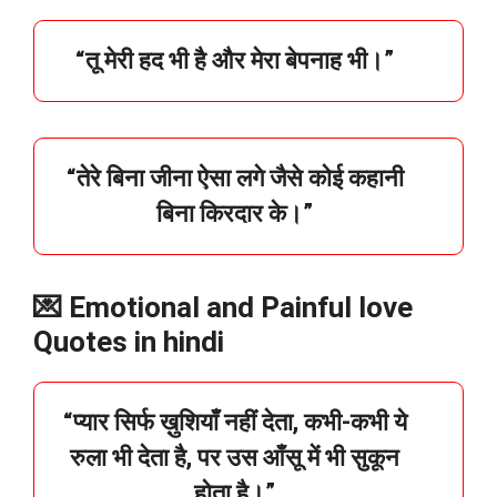
“
तू
मेरी
हद
भी
है
और
मेरा
बेपनाह
भी।”
“
तेरे
बिना
जीना
ऐसा
लगे
जैसे
कोई
कहानी
बिना
किरदार
के।”
💌
Emotional and Painful love
Quotes in hindi
“
प्यार
सिर्फ
ख़ुशियाँ
नहीं
देता,
कभी-
कभी
ये
रुला
भी
देता
है,
पर
उस
आँसू
में
भी
सुकून
होता
है।”