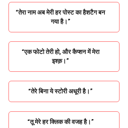
“
तेरा
नाम
अब
मेरी
हर
पोस्ट
का
हैशटैग
बन
गया
है।”
“
एक
फोटो
तेरी
हो,
और
कैप्शन
में
मेरा
इश्क़।”
“
तेरे
बिना
ये
स्टोरी
अधूरी
है।”
“
तू
मेरे
हर
क्लिक
की
वजह
है।”