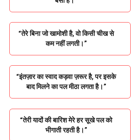
बसा
है।”
“
तेरे
बिना
जो
खामोशी
है,
वो
किसी
चीख
से
कम
नहीं
लगती।”
“
इंतज़ार
का
स्वाद
कड़वा
ज़रूर
है,
पर
इसके
बाद
मिलने
का
पल
मीठा
लगता
है।”
“
तेरी
यादों
की
बारिश
मेरे
हर
सूखे
पल
को
भीगाती
रहती
है।”