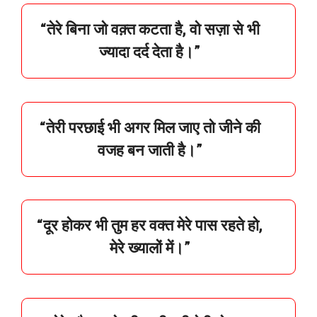
“
तेरे
बिना
जो
वक़्त
कटता
है,
वो
सज़ा
से
भी
ज्यादा
दर्द
देता
है।”
“
तेरी
परछाई
भी
अगर
मिल
जाए
तो
जीने
की
वजह
बन
जाती
है।”
“
दूर
होकर
भी
तुम
हर
वक्त
मेरे
पास
रहते
हो,
मेरे
ख्यालों
में।”