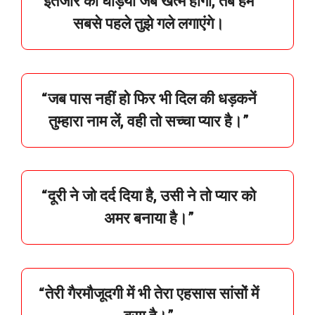
इंतजार की घड़ियाँ जब खत्म होंगी, तब हम
सबसे पहले तुझे गले लगाएंगे।
“
जब
पास
नहीं
हो
फिर
भी
दिल
की
धड़कनें
तुम्हारा
नाम
लें,
वही
तो
सच्चा
प्यार
है।”
“
दूरी
ने
जो
दर्द
दिया
है,
उसी
ने
तो
प्यार
को
अमर
बनाया
है।”
“
तेरी
गैरमौजूदगी
में
भी
तेरा
एहसास
सांसों
में