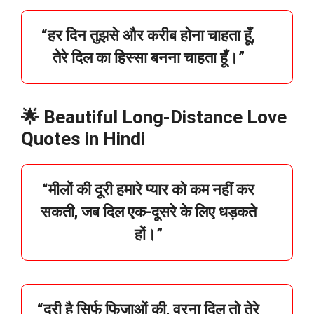
“
हर
दिन
तुझसे
और
करीब
होना
चाहता
हूँ,
तेरे
दिल
का
हिस्सा
बनना
चाहता
हूँ।”
🌟 Beautiful Long-Distance Love
Quotes in Hindi
“
मीलों
की
दूरी
हमारे
प्यार
को
कम
नहीं
कर
सकती,
जब
दिल
एक-
दूसरे
के
लिए
धड़कते
हों।”
“
दूरी
है
सिर्फ
फिज़ाओं
की,
वरना
दिल
तो
तेरे