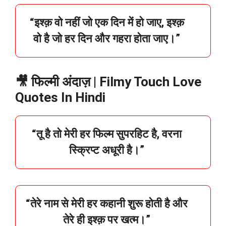
“
इश्क़
वो
नहीं
जो
एक
दिन
में
हो
जाए,
इश्क़
वो
है
जो
हर
दिन
और
गहरा
होता
जाए।”
🎥 फिल्मी अंदाज़ | Filmy Touch Love
Quotes In Hindi
“
तू
है
तो
मेरी
हर
फिल्म
सुपरहिट
है,
वरना
स्क्रिप्ट
अधूरी
है।”
“
तेरे
नाम
से
मेरी
हर
कहानी
शुरू
होती
है
और
तेरे
ही
इश्क़
पर
खत्म।”