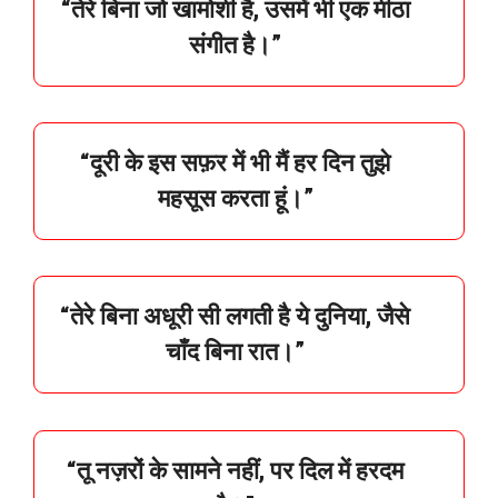
“
तेरे
बिना
जो
खामोशी
है,
उसमें
भी
एक
मीठा
संगीत
है।”
“
दूरी
के
इस
सफ़र
में
भी
मैं
हर
दिन
तुझे
महसूस
करता
हूं।”
“
तेरे
बिना
अधूरी
सी
लगती
है
ये
दुनिया,
जैसे
चाँद
बिना
रात।”
“
तू
नज़रों
के
सामने
नहीं,
पर
दिल
में
हरदम