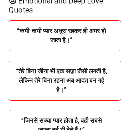
😢
Emotional and Deep Love
Quotes
“
कभी-
कभी
प्यार
अधूरा
रहकर
ही
अमर
हो
जाता
है।”
“
तेरे
बिना
जीना
भी
एक
सज़ा
जैसी
लगती
है,
लेकिन
तेरे
बिना
रहना
अब
आदत
बन
गई
है।”
“जिनसे सच्चा प्यार होता है, वही सबसे
ज़्यादा दर्द भी देते हैं।”