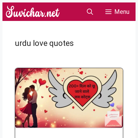
Skip
Menu
to
content
urdu love quotes