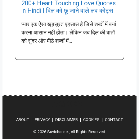
200+ Heart Touching Love Quotes
in Hindi | दिल को छू जाने वाले लव कोट्स
प्यार एक ऐसा खूबसूरत एहसास है जिसे शब्दों में बयां
करना आसान नहीं होता। लेकिन जब दिल की बातों
को सुंदर और मीठे शब्दों में...
Hindi
Instagram
X
Pinterest
YouTube
ABOUT
❘
PRIVACY
❘
DISCLAIMER
❘
COOKIES
❘
CONTACT
© 2026 Suvichar.net, All Rights Reserved.