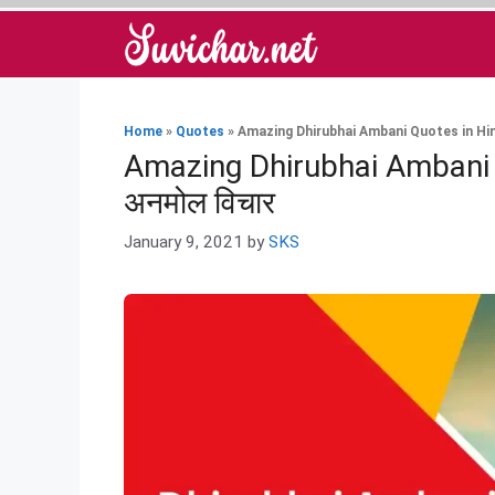
Skip
to
content
Home
»
Quotes
»
Amazing Dhirubhai Ambani Quotes in Hindi | धीरूभाई अंबानी
Amazing Dhirubhai Ambani Quo
अनमोल विचार
January 9, 2021
by
SKS